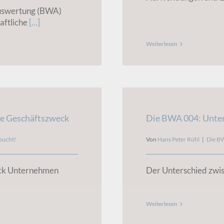
Auswertung (BWA)
aftliche
[...]
Weiterlesen
he Geschäftszweck
Die BWA 004: Unte
bucht!
Von
Hans Peter Rühl
|
Die B
eck Unternehmen
Der Unterschied zw
Weiterlesen