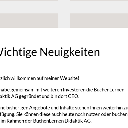
 verstehen
Die BWA 007: Best
bucht!
Von
Hans Peter Rühl
|
Die B
ichtige Neuigkeiten
 hatten wir
Bestandsveränderun
Bestandsveränderun
zlich willkommen auf meiner Website!
Weiterlesen
 habe gemeinsam mit weiteren Investoren die BuchenLernen
aktik AG gegründet und bin dort CEO.
ne bisherigen Angebote und Inhalte stehen Ihnen weiterhin z
fügung. Sie können diese auch heute noch nutzen oder buchen
 im Rahmen der BuchenLernen Didaktik AG.
änderungen
Die BWA 009: Aktiv