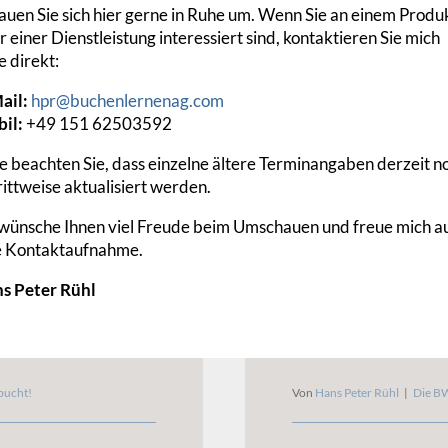
auen Sie sich hier gerne in Ruhe um. Wenn Sie an einem Produ
Von
Hans Peter Rühl
|
Die B
r einer Dienstleistung interessiert sind, kontaktieren Sie mich
bucht!
e direkt:
Aktivierte Eigenleis
ail:
hpr@buchenlernenag.com
Denkweise bei
[...]
erten
il:
+49 151 62503592
ten bedeutet, für
te beachten Sie, dass einzelne ältere Terminangaben derzeit n
rittweise aktualisiert werden.
Weiterlesen
 wünsche Ihnen viel Freude beim Umschauen und freue mich a
e Kontaktaufnahme.
s Peter Rühl
verstehen
Die BWA 011: Mater
bucht!
Von
Hans Peter Rühl
|
Die B