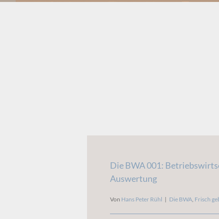
Die BWA 001: Betriebswirts
Auswertung
Von
Hans Peter Rühl
|
Die BWA
,
Frisch ge