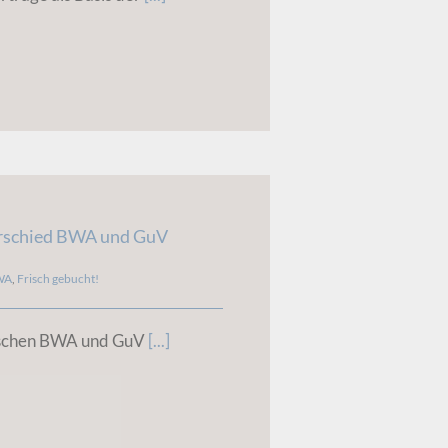
rschied BWA und GuV
WA
,
Frisch gebucht!
ischen BWA und GuV
[...]