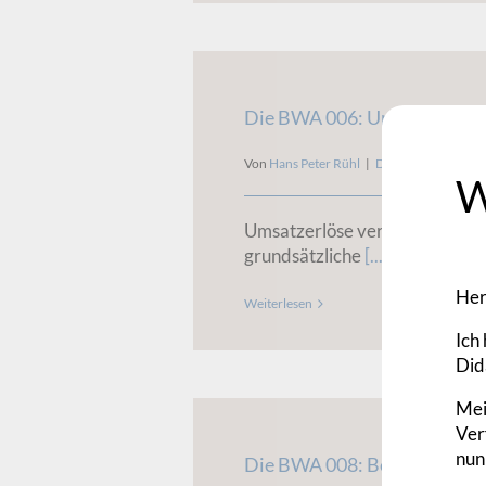
Die BWA 006: Umsatzerlöse
Von
Hans Peter Rühl
|
Die BWA
,
Frisch ge
W
Umsatzerlöse verstehen Bisher
grundsätzliche
[...]
Her
Weiterlesen
Ich
Did
Mei
Ver
nun
Die BWA 008: Bestandsver