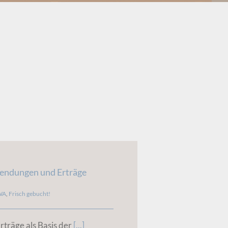
endungen und Erträge
WA
,
Frisch gebucht!
träge als Basis der
[...]