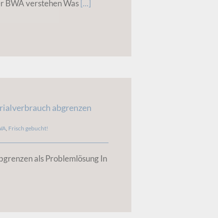
der BWA verstehen Was
[...]
ialverbrauch abgrenzen
WA
,
Frisch gebucht!
bgrenzen als Problemlösung In