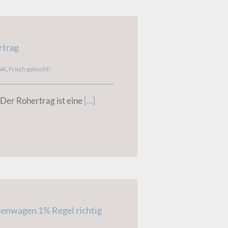
rtrag
WA
,
Frisch gebucht!
Der Rohertrag ist eine
[...]
enwagen 1% Regel richtig