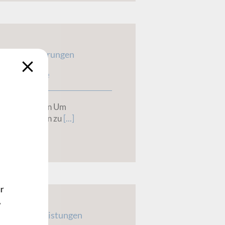
andsveränderungen
WA
,
Frisch gebucht!
gen verstehen Um
gen verstehen zu
[...]
ur
,
ierte Eigenleistungen