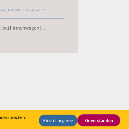
ein
,
Die BWA
,
Frisch gebucht!
l bei Firmenwagen
[...]
idersprechen.
Einstellungen
Einverstanden