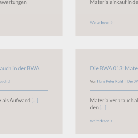
Bewertungen
Materialeinkauf in 
Weiterlesen
auch in der BWA
Die BWA 013: Mater
bucht!
Von
Hans Peter Rühl
|
Die B
A als Aufwand
[...]
Materialverbrauch a
den
[...]
Weiterlesen