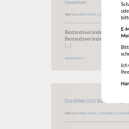
bewerten
Sch
ode
Von
Hans Peter Rühl
|
Die BWA
,
Frisch ge
bitt
E-M
Bestandsveränderungen bew
Mob
Bestandsveränderungen bewer
[...]
Bit
sch
Weiterlesen
Ich
Ihr
Han
Die BWA 010: Bewertungen 
Von
Hans Peter Rühl
|
Die BWA
,
Frisch ge