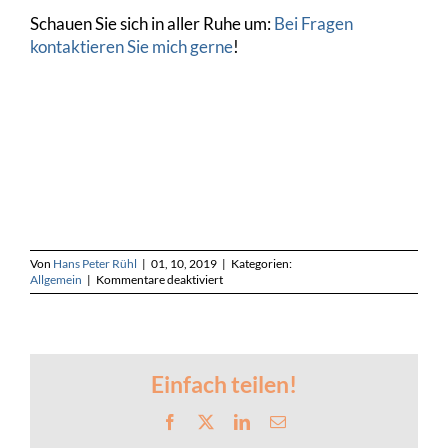
Schauen Sie sich in aller Ruhe um:
Bei Fragen
kontaktieren Sie mich gerne
!
Von
Hans Peter Rühl
|
01, 10, 2019
|
Kategorien:
für
Allgemein
|
Kommentare deaktiviert
Neuer
Webauftritt:
„Rechnungswesen
für
Entscheider!“
Einfach teilen!
Facebook
X
LinkedIn
E-
Mail