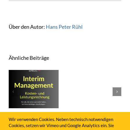
Über den Autor:
Hans Peter Rühl
Ähnliche Beiträge
Interview
Interview zu
zu
t
Rechnungswe
Internetma
nung
für Juristen
für
Juristen
Wir verwenden Cookies. Neben technisch notwendigen
Cookies, setzen wir Vimeo und Google Analytics ein. Sie