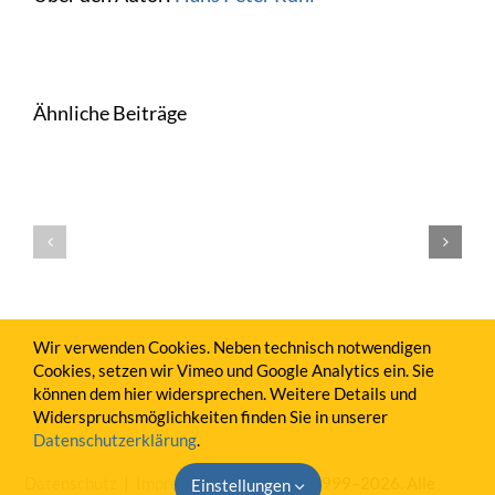
Ähnliche Beiträge
Die
BWA
Die
017
BWA
Die BWA
–
016:
015:
Firmenwagen
Sonstige
Rohertrag
1%
betrieblich
Regel
Erträge
Wir verwenden Cookies. Neben technisch notwendigen
richtig
Cookies, setzen wir Vimeo und Google Analytics ein. Sie
ausweisen
können dem hier widersprechen. Weitere Details und
Widerspruchsmöglichkeiten finden Sie in unserer
Datenschutzerklärung
.
Datenschutz
|
Impressum
| Copyright 1999–2026. Alle
Einstellungen