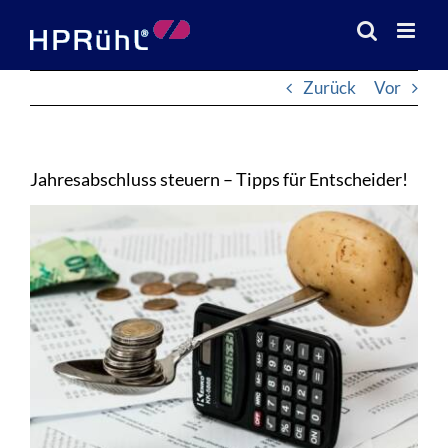
Zum
Inhalt
springen
Zurück
Vor
Jahresabschluss steuern – Tipps für Entscheider!
Zeige
grösseres
Bild