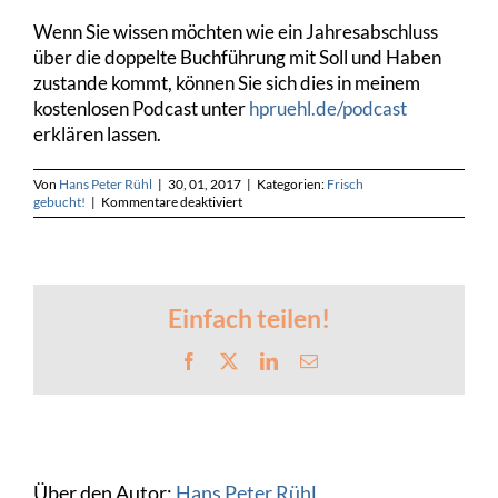
Wenn Sie wissen möchten wie ein Jahresabschluss
über die doppelte Buchführung mit Soll und Haben
zustande kommt, können Sie sich dies in meinem
kostenlosen Podcast unter
hpruehl.de/podcast
erklären lassen.
Von
Hans Peter Rühl
|
30, 01, 2017
|
Kategorien:
Frisch
für
gebucht!
|
Kommentare deaktiviert
Jahresabschluss
steuern
–
Tipps
für
Entscheider!
Einfach teilen!
Facebook
X
LinkedIn
E-
Mail
Über den Autor:
Hans Peter Rühl