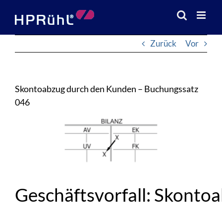
Zum
Inhalt
springen
Zurück
Vor
Skontoabzug durch den Kunden – Buchungssatz
046
Zeige
grösseres
Bild
Geschäftsvorfall: Skonto