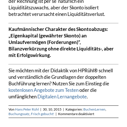
der Rechnung ist per se natürlich ein
Liquiditätszuwachs, aber der Skonto isoliert
betrachtet verursacht einen Liquiditätsverlust.
Kaufmännischer Charakter des Skontoabzugs:
„Eigenkapital (gewährter Skonto) an
Umlaufvermögen (Forderungen)“,
Bilanzverkürzung ohne direkte Liquiditäts-, aber
mit Erfolgswirkung.
Sie möchten mit der Didaktik von HPRühl® schnell
und verständlich die Grundlagen der doppelten
Buchführung lernen? Nutzen Sie zum Einstieg die
kostenlosen Angebote zum Testen
oder die
umfänglichen
Digitalen Lernangebote
.
Von
Hans Peter Rühl
|
30, 10, 2015
|
Kategorien:
BuchenLernen
,
für
Buchungssatz
,
Frisch gebucht!
|
Kommentare deaktiviert
Skontoabzug
durch