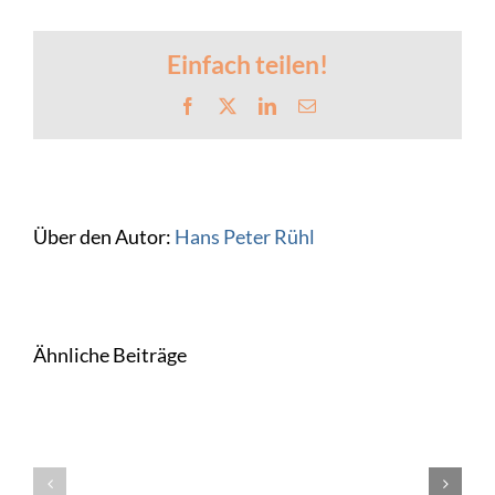
den
Kunden
–
Buchungssatz
Einfach teilen!
046
Facebook
X
LinkedIn
E-
Mail
Über den Autor:
Hans Peter Rühl
Ähnliche Beiträge
Die
BWA
Die
017
BWA
Die BWA
–
016: