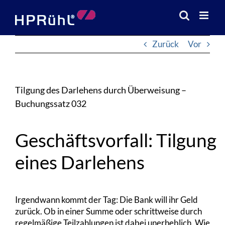
Zum
Inhalt
springen
Zurück
Vor
Tilgung des Darlehens durch Überweisung –
Buchungssatz 032
Geschäftsvorfall: Tilgung
eines Darlehens
Irgendwann kommt der Tag: Die Bank will ihr Geld
zurück. Ob in einer Summe oder schrittweise durch
regelmäßige Teilzahlungen ist dabei unerheblich. Wie