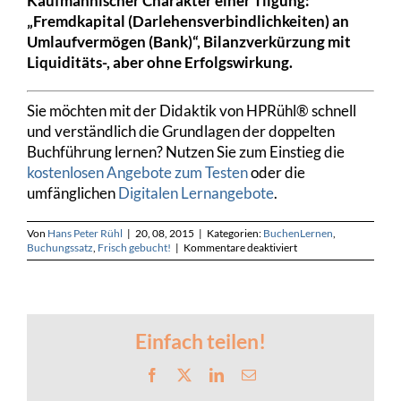
Kaufmännischer Charakter einer Tilgung:
„Fremdkapital (Darlehensverbindlichkeiten) an
Umlaufvermögen (Bank)“, Bilanzverkürzung mit
Liquiditäts-, aber ohne Erfolgswirkung.
Sie möchten mit der Didaktik von HPRühl® schnell
und verständlich die Grundlagen der doppelten
Buchführung lernen? Nutzen Sie zum Einstieg die
kostenlosen Angebote zum Testen
oder die
umfänglichen
Digitalen Lernangebote
.
Von
Hans Peter Rühl
|
20, 08, 2015
|
Kategorien:
BuchenLernen
,
für
Buchungssatz
,
Frisch gebucht!
|
Kommentare deaktiviert
Tilgung
des
Darlehens
durch
Überweisung
–
Einfach teilen!
Buchungssatz
032
Facebook
X
LinkedIn
E-
Mail