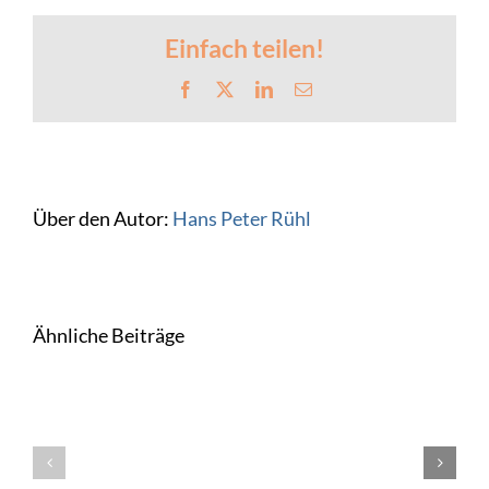
aus
dem
Bankguthaben
Einfach teilen!
–
Buchungssatz
Facebook
X
LinkedIn
E-
017
Mail
Über den Autor:
Hans Peter Rühl
Ähnliche Beiträge
Die
BWA
Die
017
BWA
Die BWA
–
016:
015:
Firmenwagen