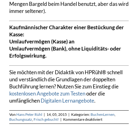
Mengen Bargeld beim Handel benutzt, aber das wird
immer seltener).
Kaufmännischer Charakter einer Bestückung der
Kasse:
Umlaufvermögen (Kasse) an
Umlaufvermögen (Bank), ohne Liquiditäts- oder
Erfolgswirkung.
Sie möchten mit der Didaktik von HPRühl® schnell
und verständlich die Grundlagen der doppelten
Buchführung lernen? Nutzen Sie zum Einstieg die
kostenlosen Angebote zum Testen
oder die
umfänglichen
Digitalen Lernangebote
.
Von
Hans Peter Rühl
|
14, 05, 2015
|
Kategorien:
BuchenLernen
,
für
Buchungssatz
,
Frisch gebucht!
|
Kommentare deaktiviert
Bestückung
der
Kasse