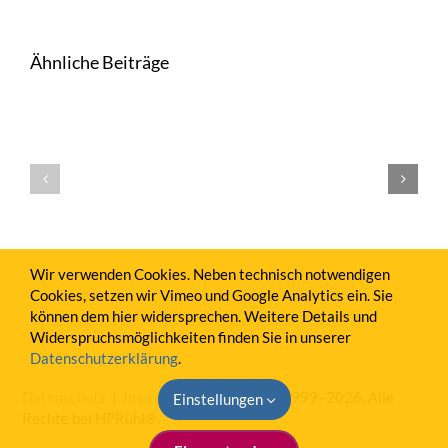
Ähnliche Beiträge
Die
BWA
Die
017
BWA
Die BWA
–
016:
015:
Firmenwagen
Sonstige
Rohertrag
1%
betrieblich
Regel
Erträge
Wir verwenden Cookies. Neben technisch notwendigen
richtig
Cookies, setzen wir Vimeo und Google Analytics ein. Sie
ausweisen
können dem hier widersprechen. Weitere Details und
Widerspruchsmöglichkeiten finden Sie in unserer
Datenschutzerklärung
.
Datenschutz
|
Impressum
| Copyright 1999–2026. Alle
Einstellungen
Rechte bei HPRühl®.