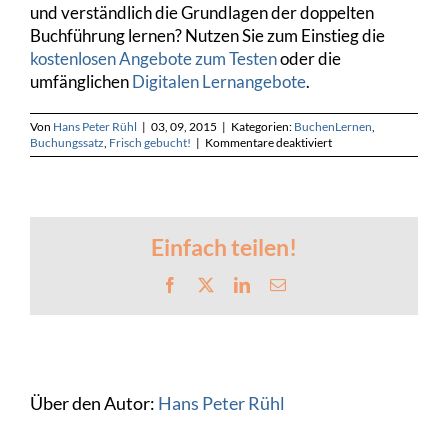
und verständlich die Grundlagen der doppelten
Buchführung lernen? Nutzen Sie zum Einstieg die
kostenlosen Angebote zum Testen
oder die
umfänglichen
Digitalen Lernangebote
.
Von
Hans Peter Rühl
|
03, 09, 2015
|
Kategorien:
BuchenLernen
,
für
Buchungssatz
,
Frisch gebucht!
|
Kommentare deaktiviert
Gehaltszahlung
per
Bank
im
gleichen
Monat
Einfach teilen!
–
Buchungssatz
Facebook
X
LinkedIn
E-
034
Mail
Über den Autor:
Hans Peter Rühl