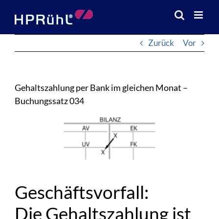
Zum
Inhalt
springen
Zurück
Vor
Gehaltszahlung per Bank im gleichen Monat –
Buchungssatz 034
Zeige
grösseres
Bild
Geschäftsvorfall:
Die Gehaltszahlung ist