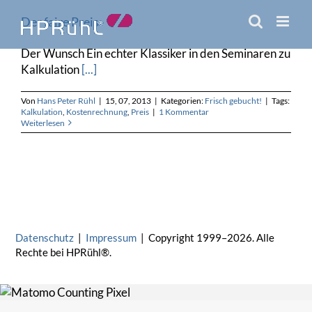
Zum
Der faire Preis
Inhalt
springen
Der Wunsch Ein echter Klassiker in den Seminaren zu
Kalkulation
[...]
Von
Hans Peter Rühl
|
15, 07, 2013
|
Kategorien:
Frisch gebucht!
|
Tags:
Kalkulation
,
Kostenrechnung
,
Preis
|
1 Kommentar
Weiterlesen
Datenschutz
|
Impressum
| Copyright 1999–2026. Alle
Rechte bei HPRühl®.