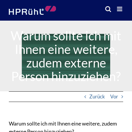
Zum
Inhalt
springen
Warum sollte ich mit
Ihnen eine weitere,
zudem externe
Person hinzuziehen?
Zurück
Vor
Warum sollte ich mit Ihnen eine weitere, zudem
externe Person hinzuziehen?